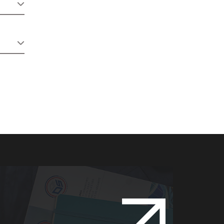
: FARM,
́hicules