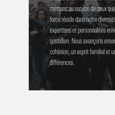
mettons
au
service
de
ceux
qui
force
réside
dans
notre
diversit
expertises
et
personnalités
enr
quotidien.
Nous
avançons
ense
cohésion,
un
esprit
familial
et
u
différences.