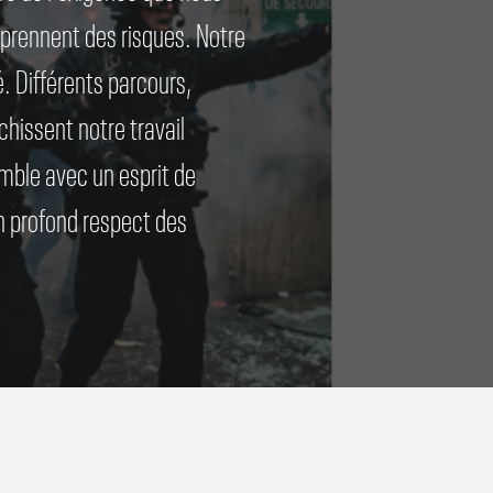
prennent
des
risques.
Notre
é.
Différents
parcours,
ADHÉRENTS
ichissent
notre
travail
Sûreté / Sécurité
mble
avec
un
esprit
de
voir les adhérents
n
profond
respect
des