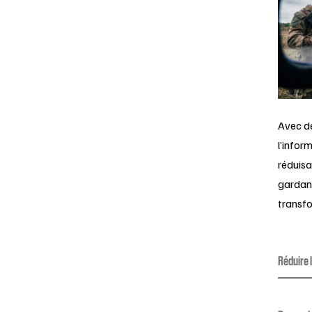
Avec de
l’infor
réduisa
gardant
transfo
Réduire 
Nous ac