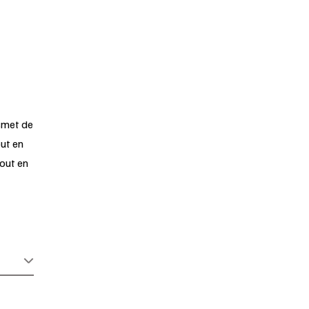
nsmet de
out en
out en
 et