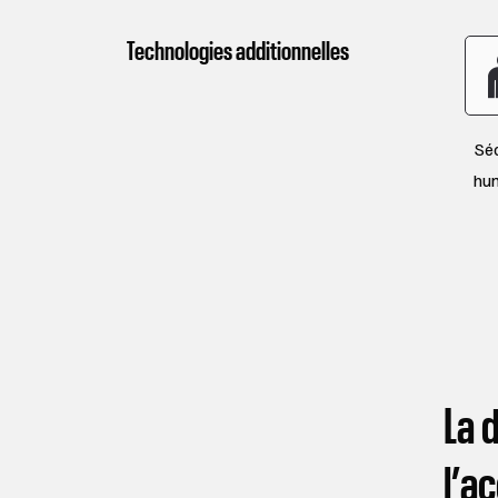
Technologies additionnelles
Séc
hu
La d
l’a