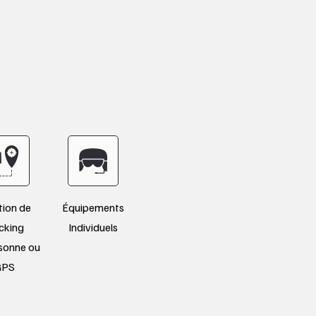
tion de
Équipements
cking
Individuels
sonne ou
GPS