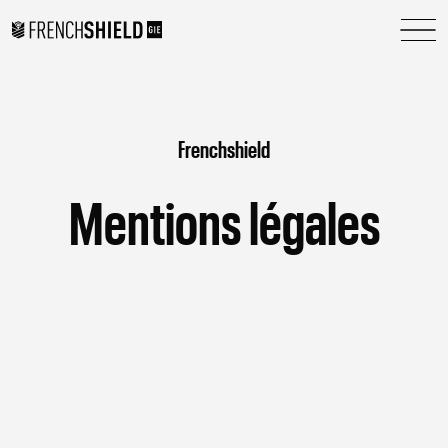
Frenchshield
M
e
n
t
i
o
n
s
l
é
g
a
l
e
s